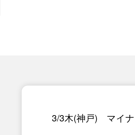
3/3木(神戸) マ