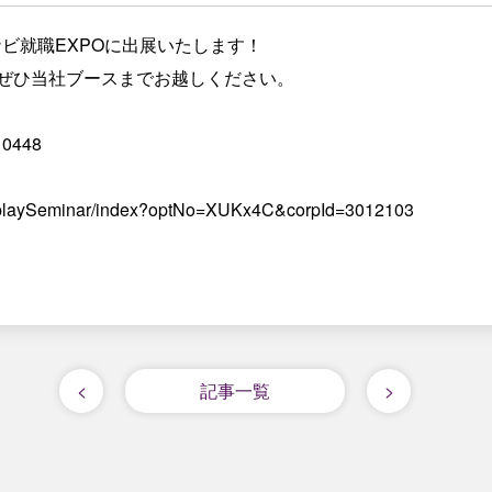
ナビ就職EXPOに出展いたします！
ぜひ当社ブースまでお越しください。
/10448
o/displaySeminar/index?optNo=XUKx4C&corpId=3012103
<
記事一覧
>